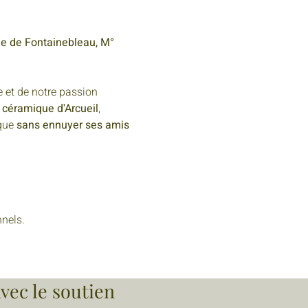
e de Fontainebleau, M° 
 et de notre passion 
 céramique d'Arcueil
, 
que 
sans ennuyer ses amis 
nels.
vec le soutien