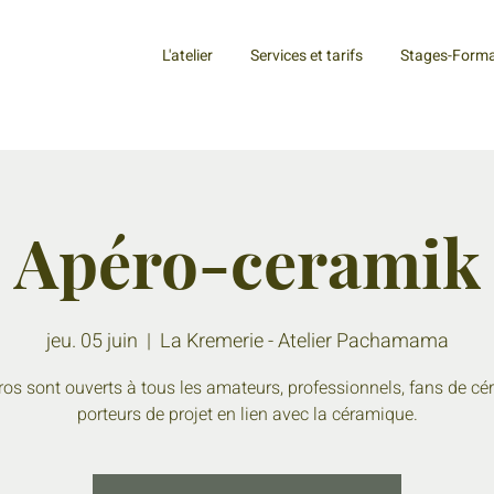
L'atelier
Services et tarifs
Stages-Forma
Apéro-ceramik
jeu. 05 juin
  |  
La Kremerie - Atelier Pachamama
ros sont ouverts à tous les amateurs, professionnels, fans de cé
porteurs de projet en lien avec la céramique.