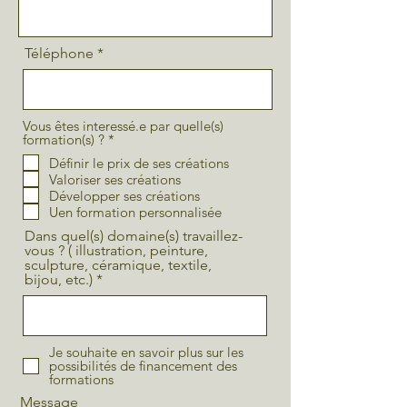
Téléphone
Vous êtes interessé.e par quelle(s)
O
formation(s) ?
*
b
Définir le prix de ses créations
l
Valoriser ses créations
i
g
Développer ses créations
a
Uen formation personnalisée
t
o
Dans quel(s) domaine(s) travaillez-
i
vous ? ( illustration, peinture,
r
sculpture, céramique, textile,
e
bijou, etc.)
Je souhaite en savoir plus sur les
possibilités de financement des
formations
Message